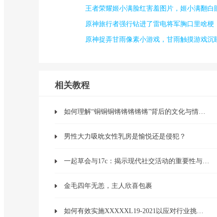
王者荣耀姬小满脸红害羞图片，姬小满翻白
原神旅行者强行钻进了雷电将军胸口里啥梗
原神捉弄甘雨像素小游戏，甘雨触摸游戏沉
相关教程
如何理解“铜铜铜锵锵锵锵锵”背后的文化与情感？
男性大力吸吮女性乳房是愉悦还是侵犯？
一起草会与17c：揭示现代社交活动的重要性与未来发展方向
金毛四年无恙，主人欣喜包裹
如何有效实施XXXXXL19-2021以应对行业挑战？