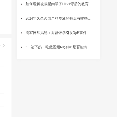
如何理解被教授肉晕了H1v1背后的教育意义？
2024年久久久国产精华液的特点有哪些？适合哪些肤质使用？
周家日常揭秘：乔舒怀孕引发3pH事件，内幕曝光！
多
“一边下奶一吃敷视频60分钟”是否能有效帮助新妈妈提高乳汁分泌并促进身体恢复？