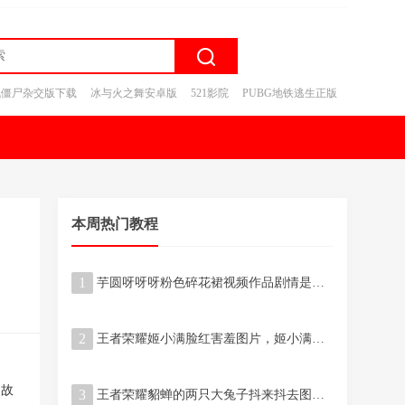
战僵尸杂交版下载
冰与火之舞安卓版
521影院
PUBG地铁逃生正版
本周热门教程
1
芋圆呀呀呀粉色碎花裙视频作品剧情是什么
2
王者荣耀姬小满脸红害羞图片，姬小满翻白眼流口水吐舌头的样子
的故
3
王者荣耀貂蝉的两只大兔子抖来抖去图片啥梗