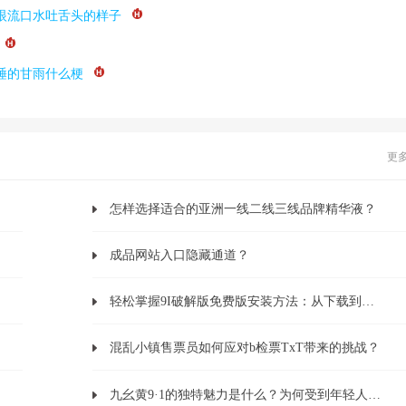
眼流口水吐舌头的样子
睡的甘雨什么梗
更
怎样选择适合的亚洲一线二线三线品牌精华液？
成品网站入口隐藏通道？
轻松掌握9I破解版免费版安装方法：从下载到破解全解析
混乱小镇售票员如何应对b检票TxT带来的挑战？
九幺黄9·1的独特魅力是什么？为何受到年轻人的追捧？