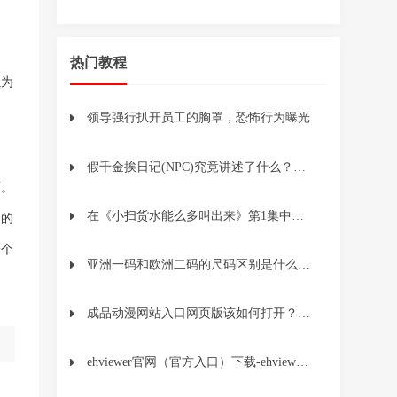
热门教程
以为
起
领导强行扒开员工的胸罩，恐怖行为曝光
假千金挨日记(NPC)究竟讲述了什么？它的深层含义是什么？
西。
在《小扫货水能么多叫出来》第1集中，主人公如何展示他的独特能力？
们的
一个
亚洲一码和欧洲二码的尺码区别是什么？如何避免尺码不合适的问题？
成品动漫网站入口网页版该如何打开？操作步骤和注意事项解析
ehviewer官网（官方入口）下载-ehviewer官网github下载1.7.8.4