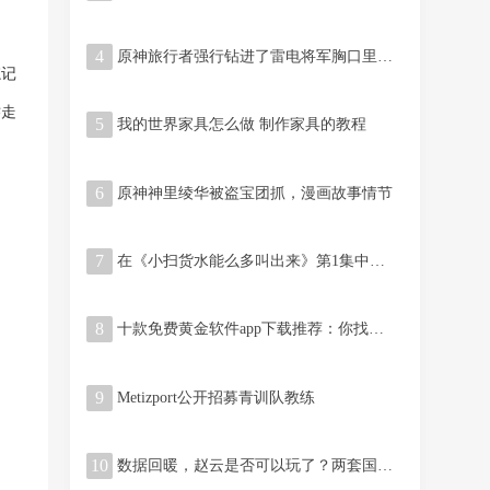
4
原神旅行者强行钻进了雷电将军胸口里啥梗
忘记
乔走
5
我的世界家具怎么做 制作家具的教程
6
原神神里绫华被盗宝团抓，漫画故事情节
7
在《小扫货水能么多叫出来》第1集中，主人公如何展示他的独特能力？
8
十款免费黄金软件app下载推荐：你找到你心仪的软件了吗？
9
Metizport公开招募青训队教练
10
数据回暖，赵云是否可以玩了？两套国服出装分享