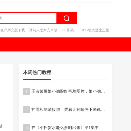
战僵尸杂交版下载
冰与火之舞安卓版
521影院
PUBG地铁逃生正版
本周热门教程
1
王者荣耀姬小满脸红害羞图片，姬小满翻白眼流口水吐舌头的样子
2
甘雨和刻晴接吻，哭着让刻晴停下来说不能再抄了啥梗
甘
3
在《小扫货水能么多叫出来》第1集中，主人公如何展示他的独特能力？