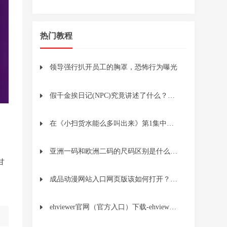
热门教程
领导强行扒开员工的胸罩，恐怖行为曝光
假千金挨日记(NPC)究竟讲述了什么？它的深层含义是什么？
在《小扫货水能么多叫出来》第1集中，主人公如何展示他的独特能力？
亚洲一码和欧洲二码的尺码区别是什么？如何避免尺码不合适的问题？
甘
成品动漫网站入口网页版该如何打开？操作步骤和注意事项解析
ehviewer官网（官方入口）下载-ehviewer官网github下载1.7.8.4