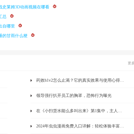
战史莱姆3D动画视频在哪看
汇总
出自哪里
睡的甘雨什么梗
更
药效h1v2怎么止渴？它的真实效果与使用心得是什么？
领导强行扒开员工的胸罩，恐怖行为曝光
在《小扫货水能么多叫出来》第1集中，主人公如何展示他的独特能力？
2024年虫虫漫画免费入口详解：轻松体验丰富漫画世界