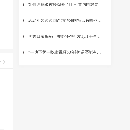
如何理解被教授肉晕了H1v1背后的教育意义？
2024年久久久国产精华液的特点有哪些？适合哪些肤质使用？
周家日常揭秘：乔舒怀孕引发3pH事件，内幕曝光！
“一边下奶一吃敷视频60分钟”是否能有效帮助新妈妈提高乳汁分泌并促进身体恢复？
多