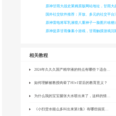
原神甘雨大战史莱姆原版网站地址，甘雨大
国外社交软件推荐：开放、多元的社交平台
原神雷电将军乳液喷八重神子一脸图片啥梗
原神捉弄甘雨像素小游戏，甘雨触摸游戏沉
相关教程
2024年久久久国产精华液的特点有哪些？适合哪些肤质使用？
如何理解被教授肉晕了H1v1背后的教育意义？
为什么我的宝宝腿张大水喷出来了，这样的情况正常吗？
《小扫货水能么多叫出来第1集》有哪些搞笑情节和深刻主题？