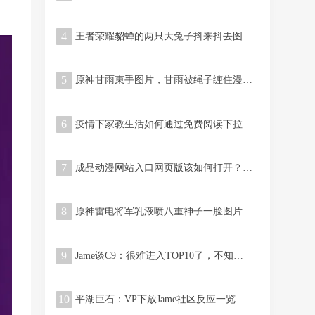
4
王者荣耀貂蝉的两只大兔子抖来抖去图片啥梗
5
原神甘雨束手图片，甘雨被绳子缠住漫画怎么回事
6
疫情下家教生活如何通过免费阅读下拉式提高学习效率？
7
成品动漫网站入口网页版该如何打开？操作步骤和注意事项解析
8
原神雷电将军乳液喷八重神子一脸图片啥梗出自哪里
9
Jame谈C9：很难进入TOP10了，不知道以现阵容还能否做到
10
平湖巨石：VP下放Jame社区反应一览